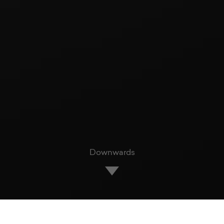
Downwards
Interaction design describes the