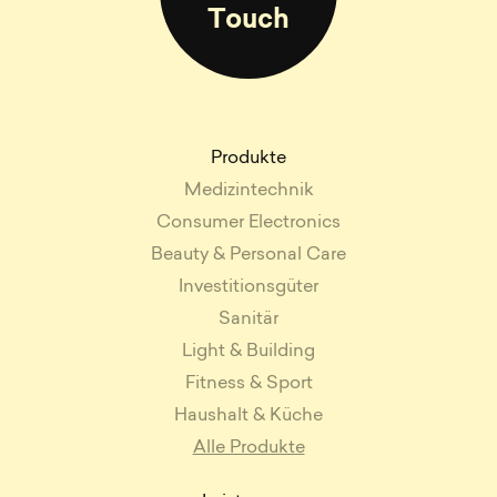
Touch
Produkte
Medizintechnik
Consumer Electronics
Beauty & Personal Care
Investitionsgüter
Sanitär
Light & Building
Fitness & Sport
Haushalt & Küche
Alle Produkte