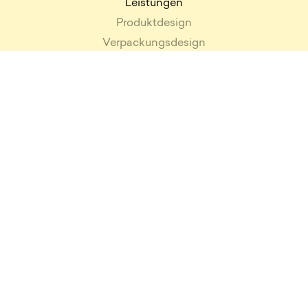
Leistungen
Produktdesign
Verpackungsdesign
Medical Design
User Interface Design
Industriedesign
Interaction Design
Design DNA
Research
Alle Leistungen
Referenzen
Beurer
Beyerdynamic
Bosch
Dräger