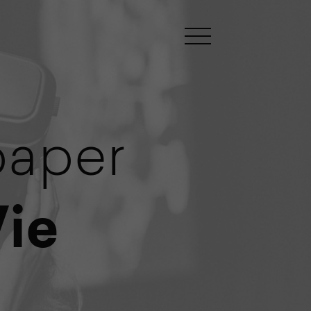
paper
ie