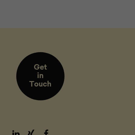
Get
in
Touch