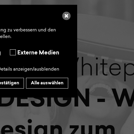
Suche
ung zu verbessern und den
ellen.
g
Externe Medien
loses White
etails anzeigen/ausblenden
stätigen
Alle auswählen
ESIGN - W
Design zum