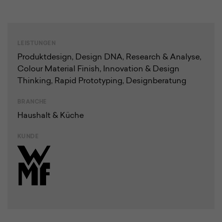
LEISTUNGEN
Produkt­design
,
Design DNA
,
Research & Analyse
,
Colour Material Finish
,
Innovation & Design
Thinking
,
Rapid Prototyping
,
Design­beratung
BRANCHE
Haushalt & Küche
KUNDE