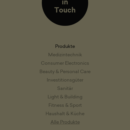
in
Touch
Produkte
Medizintechnik
Consumer Electronics
Beauty & Personal Care
Investitionsgüter
Sanitär
Light & Building
Fitness & Sport
Haushalt & Küche
Alle Produkte