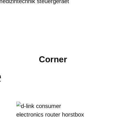
Corner
e