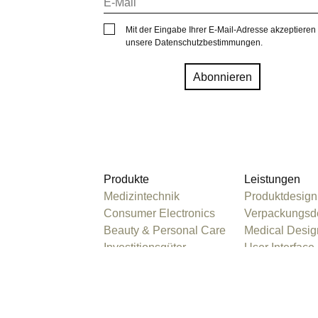
Mit der Eingabe Ihrer E-Mail-Adresse akzeptieren
unsere
Datenschutzbestimmungen
.
Produkte
Leistungen
Medizintechnik
Produktdesign
Consumer Electronics
Verpackungsd
Beauty & Personal Care
Medical Desig
Investitionsgüter
User Interface
Sanitär
Industriedesig
Light & Building
Interaction De
Fitness & Sport
Design DNA
Haushalt & Küche
Research