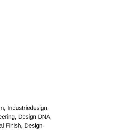
gn
,
Industrie­design
,
eering
,
Design DNA
,
al Finish
,
Design­