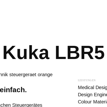
Suche
Kuka LBR5
LEISTUNGEN
Medical Desi
einfach.
Design Engin
Colour Materi
schen Steuergerätes