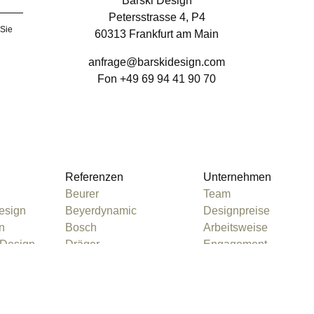
Barski Design
Petersstrasse 4, P4
 Sie
60313 Frankfurt am Main
anfrage@barskidesign.com
Fon +49 69 94 41 90 70
Referenzen
Unternehmen
Beurer
Team
esign
Beyerdynamic
Designpreise
n
Bosch
Arbeitsweise
 Design
Dräger
Engagement
n
Hailo
Philosophie
sign
Ottobock
Riese & Müller
Whitepaper
WMF