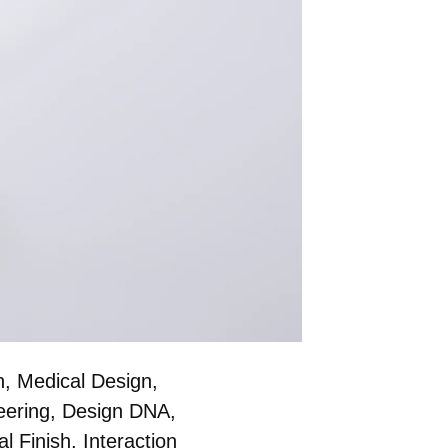
n
,
Medical Design
,
eering
,
Design DNA
,
al Finish
,
Interaction