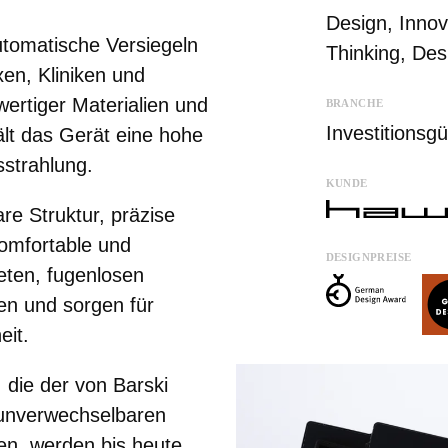
Design
,
Innov
tomatische Versiegeln
Thinking
,
Des
xen, Kliniken und
ertiger Materialien und
BRANCHE
Investitionsgü
ält das Gerät eine hohe
sstrahlung.
KUNDE
re Struktur, präzise
komfortable und
DESIGNPREISE
eten, fugenlosen
gen und sorgen für
eit.
 die der von Barski
 unverwechselbaren
en, werden bis heute