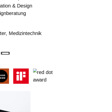
ation & Design
ign­beratung
ter
,
Medizintechnik