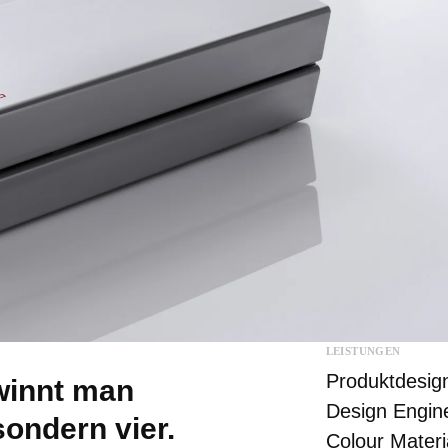
LEISTUNGEN
Produkt­desig
ewinnt man
Design Engin
sondern vier.
Colour Materi