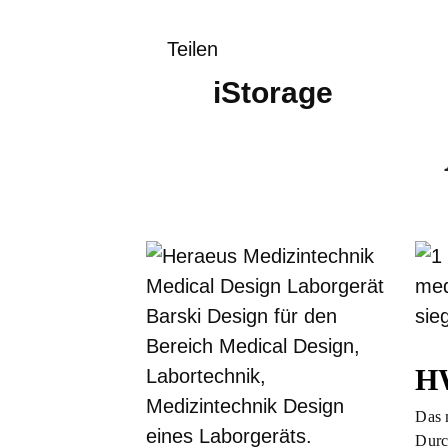
Teilen
iStorage
H
Das 
Durc