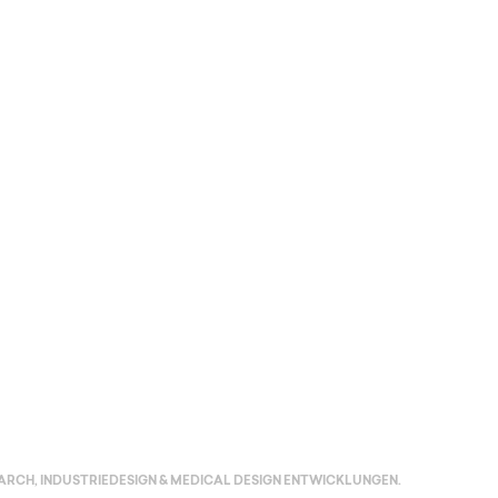
haft: Einzig
ARCH, INDUSTRIEDESIGN & MEDICAL DESIGN ENTWICKLUNGEN.