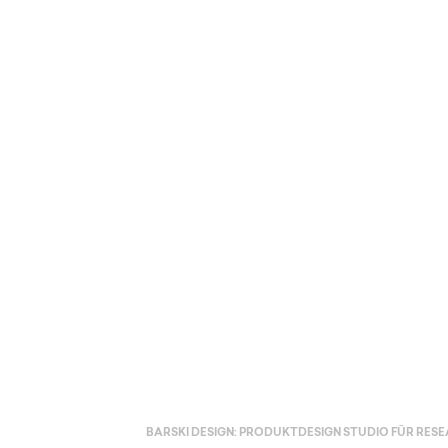
Eigensc
BARSKI DESIGN: PRODUKTDESIGN STUDIO FÜR RESE