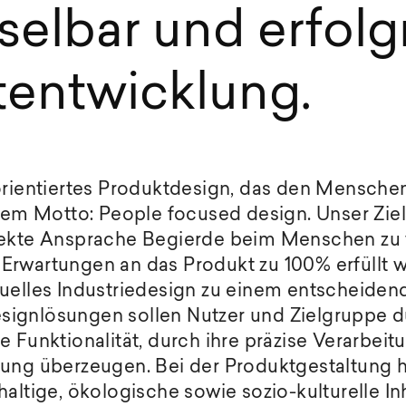
elbar und erfolgr
tentwicklung.
orientiertes Produktdesign, das den Mensche
dem Motto: People focused design. Unser Ziel 
rekte Ansprache Begierde beim Menschen zu 
rwartungen an das Produkt zu 100% erfüllt w
duelles Industriedesign zu einem entscheide
ignlösungen sollen Nutzer und Zielgruppe dur
 Funktionalität, durch ihre präzise Verarbeit
ung überzeugen. Bei der Produktgestaltung hi
altige, ökologische sowie sozio-kulturelle In