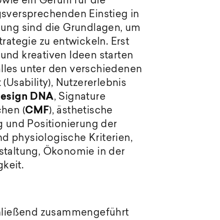
ie ein Gefühl für die
gsversprechenden Einstieg in
dung sind die Grundlagen, um
ategie zu entwickeln. Erst
und kreativen Ideen starten
lles unter den verschiedenen
(Usability), Nutzererlebnis
esign DNA
, Signature
chen (
CMF
), ästhetische
g und Positionierung der
d physiologische Kriterien,
taltung, Ökonomie in der
keit.
chließend zusammengeführt