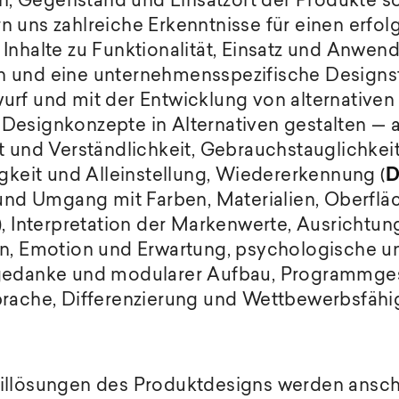
 Gegenstand und Einsatzort der Produkte sow
 uns zahlreiche Erkenntnisse für einen erfol
Inhalte zu Funktionalität, Einsatz und Anwen
 und eine unternehmensspezifische Designstr
rf und mit der Entwicklung von alternativen 
esignkonzepte in Alternativen gestalten — a
 und Verständlichkeit, Gebrauchstauglichkeit 
igkeit und Alleinstellung, Wiedererkennung (
D
 und Umgang mit Farben, Materialien, Oberflä
), Interpretation der Markenwerte, Ausrichtun
n, Emotion und Erwartung, psychologische un
mgedanke und modularer Aufbau, Programmges
rache, Differenzierung und Wettbewerbsfähig
aillösungen des Produktdesigns werden ans