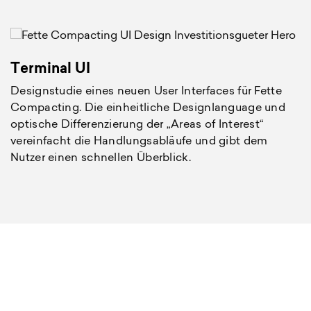
Terminal UI
B
Designstudie eines neuen User Interfaces für Fette
G
Compacting. Die einheitliche Designlanguage und
k
optische Differenzierung der „Areas of Interest“
B
n
vereinfacht die Handlungsabläufe und gibt dem
Nutzer einen schnellen Überblick.