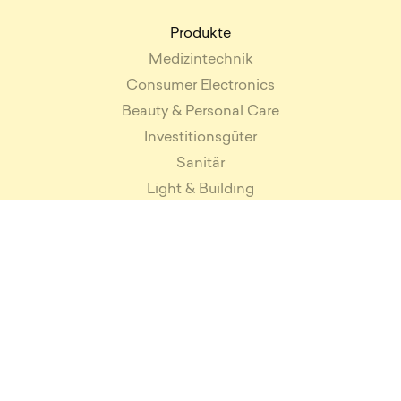
Produkte
Medizintechnik
Consumer Electronics
Beauty & Personal Care
Investitionsgüter
Sanitär
Light & Building
Fitness & Sport
Haushalt & Küche
Alle Produkte
Leistungen
Produktdesign
Verpackungsdesign
Medical Design