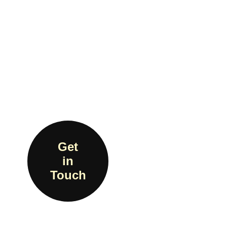
Get
in
Touch