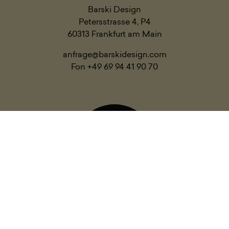
Barski Design
Petersstrasse 4, P4
60313 Frankfurt am Main
anfrage@barskidesign.com
Fon +49 69 94 41 90 70
Get
in
Touch
Produkte