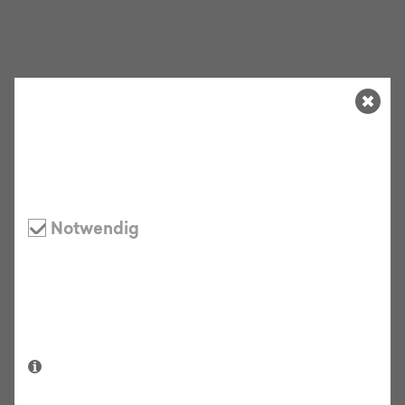
Cookie-Verwaltung
Diese Website verwendet Cookies, um die
Nutzererfahrung zu verbessern und den Benutzern
bestimmte Dienste und Funktionen bereitzustellen.
Notwendig
Statistik
Marketing
Externe Medien
Details anzeigen/ausblenden