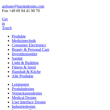
anfrage@barskidesign.com
Fon +49 69 94 41 90 70
Get
in
Touch
Produkte
Medizintechnik
Consumer Electronics
Beauty & Personal Care
Investitionsgüter
Sanitär
Light & Building
Fitness & Sport
Haushalt & Küche
Alle Produkte
Leistungen
Produktdesign
Verpackungsdesign
Medical Design
User Interface Design
Industriedesign