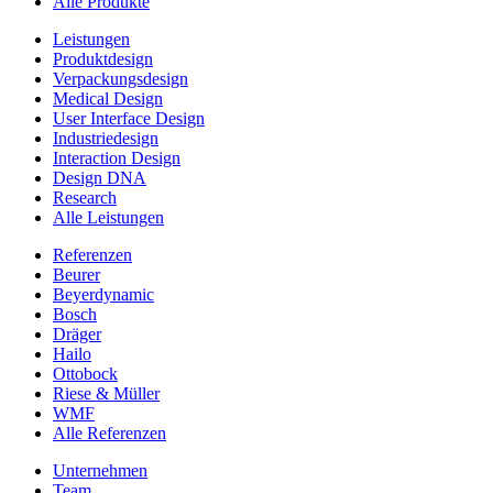
Alle Produkte
Leistungen
Produktdesign
Verpackungsdesign
Medical Design
User Interface Design
Industriedesign
Interaction Design
Design DNA
Research
Alle Leistungen
Referenzen
Beurer
Beyerdynamic
Bosch
Dräger
Hailo
Ottobock
Riese & Müller
WMF
Alle Referenzen
Unternehmen
Team