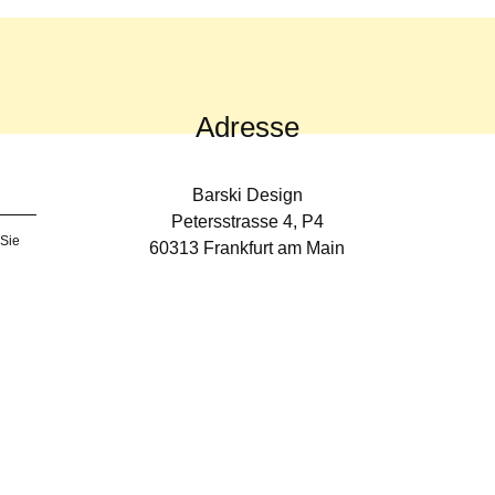
Adresse
Barski Design
Petersstrasse 4, P4
 Sie
60313 Frankfurt am Main
anfrage@barskidesign.com
Fon +49 69 94 41 90 70
Referenzen
Unternehmen