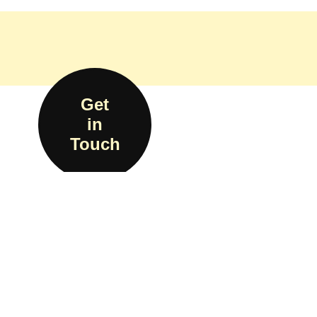
Get
in
Touch